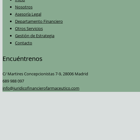
Nosotros
Asesoría Legal
Departamento Financiero
Otros Servicios
Gestión de Estrategia
Contacto
Encuéntrenos
C/ Martires Concepcionistas 7-9, 28006 Madrid
689 988 097
info@juridicofinancierofarmaceutico.com