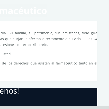
rmacéutico
día. Su familia, su patrimonio, sus amistades, todo gira
mas que surjan le afectan directamente a su vida…… las 24
sucesiones, derecho tributario.
 usted.
 de los derechos que asisten al farmacéutico tanto en el
tenos!